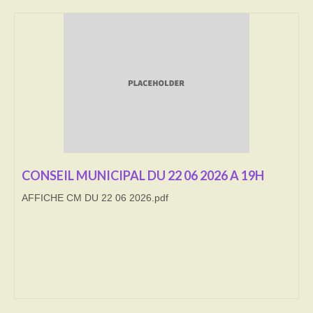
Transport
Cimetière
Culte
Correspondants de presse
LE BRULAGE DES VEGETAUX
DECHETS VERTS
CONSEIL MUNICIPAL DU 22 06 2026 A 19H
AFFICHE CM DU 22 06 2026.pdf