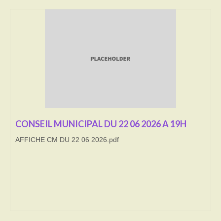
Transport
Cimetière
Culte
Correspondants de presse
LE BRULAGE DES VEGETAUX
DECHETS VERTS
CONSEIL MUNICIPAL DU 22 06 2026 A 19H
AFFICHE CM DU 22 06 2026.pdf