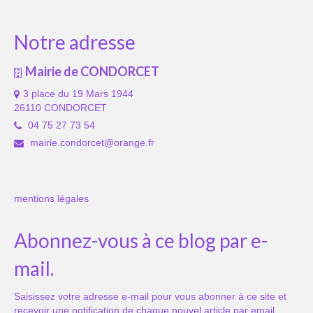
Transport
Notre adresse
Cimetière
Mairie de CONDORCET
Culte
3 place du 19 Mars 1944
26110 CONDORCET
Correspondants de presse
04 75 27 73 54
LE BRULAGE DES VEGETAUX
mairie.condorcet@orange.fr
DECHETS VERTS
mentions légales
Abonnez-vous à ce blog par e-
mail.
Saisissez votre adresse e-mail pour vous abonner à ce site et
recevoir une notification de chaque nouvel article par email.