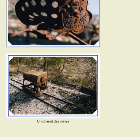
Activités
Poésie
Contact
Heures d’ouverture
Démarches administratives
CONSEILLER NUMERIQUE
Infos utiles
Salle polyvalente
Service des eaux
Un chariot des mines
L’école
Environnement