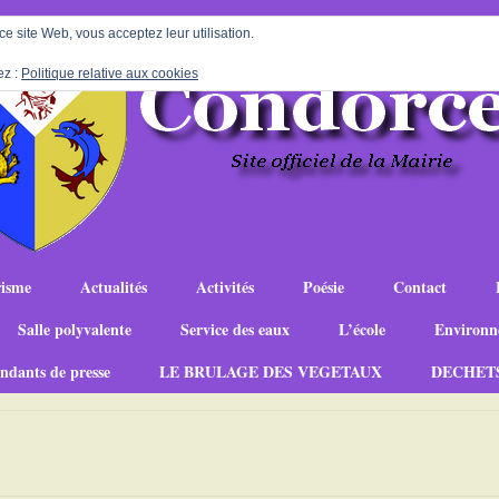
 ce site Web, vous acceptez leur utilisation.
ez :
Politique relative aux cookies
isme
Actualités
Activités
Poésie
Contact
Salle polyvalente
Service des eaux
L’école
Environn
ndants de presse
LE BRULAGE DES VEGETAUX
DECHET