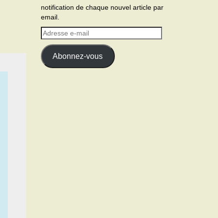
notification de chaque nouvel article par
email.
Adresse
e-
mail
Abonnez-vous