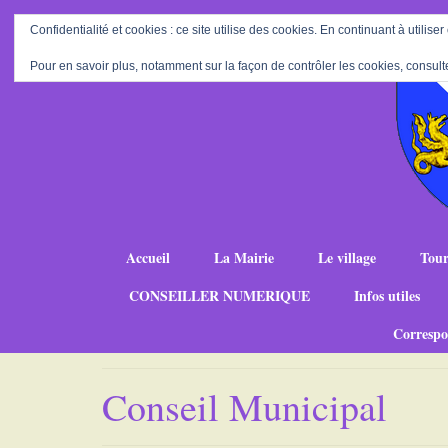
Confidentialité et cookies : ce site utilise des cookies. En continuant à utiliser
Pour en savoir plus, notamment sur la façon de contrôler les cookies, consult
Accueil
La Mairie
Le village
Tour
CONSEILLER NUMERIQUE
Infos utiles
Correspo
Conseil Municipal