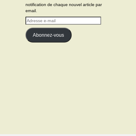
notification de chaque nouvel article par
email.
Adresse
e-
mail
Abonnez-vous