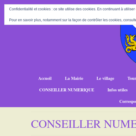
Confidentialité et cookies : ce site utilise des cookies. En continuant à utiliser
Pour en savoir plus, notamment sur la façon de contrôler les cookies, consult
Accueil
La Mairie
Le village
Tour
CONSEILLER NUMERIQUE
Infos utiles
Correspo
CONSEILLER NUM