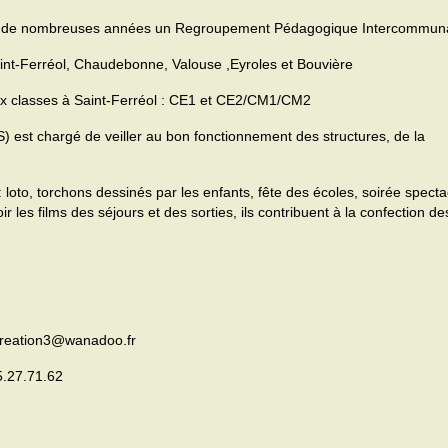
uis de nombreuses années un Regroupement Pédagogique Intercommuna
t-Ferréol, Chaudebonne, Valouse ,Eyroles et Bouvière
eux classes à Saint-Ferréol : CE1 et CE2/CM1/CM2
 est chargé de veiller au bon fonctionnement des structures, de la
 loto, torchons dessinés par les enfants, fête des écoles, soirée spectac
r les films des séjours et des sorties, ils contribuent à la confection de
eation3@wanadoo.fr
5.27.71.62