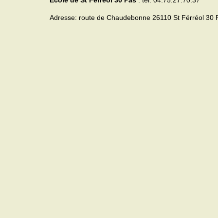
Ecole de St Férréol 30 Pas
: tel: 04.75.27.70.37
Adresse: route de Chaudebonne 26110 St Férréol 30 