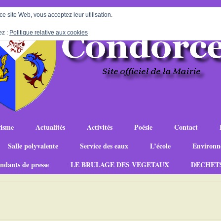
 ce site Web, vous acceptez leur utilisation.
ez :
Politique relative aux cookies
isme
Actualités
Activités
Poésie
Contact
Salle polyvalente
Service des eaux
L’école
Environn
ndants de presse
LE BRULAGE DES VEGETAUX
DECHET