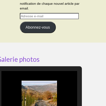
notification de chaque nouvel article par
email.
Adresse
e-
mail
Abonnez-vous
alerie photos