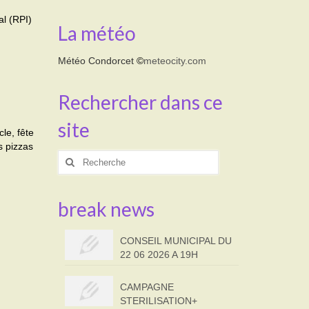
l (RPI)
La météo
Météo Condorcet
©
meteocity.com
Rechercher dans ce
site
le, fête
s pizzas
Rechercher
:
break news
CONSEIL MUNICIPAL DU
22 06 2026 A 19H
CAMPAGNE
STERILISATION+