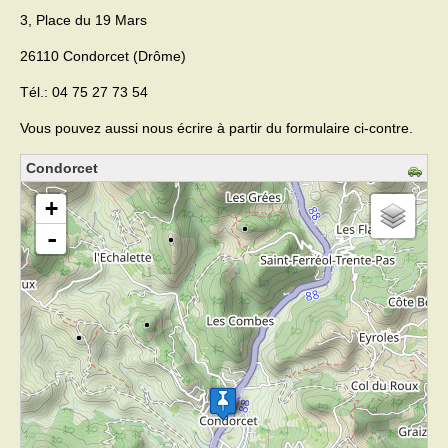
3, Place du 19 Mars
Activités
26110 Condorcet (Drôme)
Poésie
Tél.: 04 75 27 73 54
Contact
Vous pouvez aussi nous écrire à partir du formulaire ci-contre.
Heures d’ouverture
Condorcet
chargement de la carte - veuillez patienter...
Démarches administratives
+
-
CONSEILLER NUMERIQUE
Infos utiles
Salle polyvalente
Service des eaux
L’école
Environnement