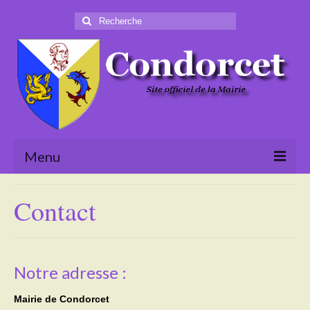
Rechercher
:
Menu
Accueil
Contact
La Mairie
Le village
Notre adresse :
Tourisme
Mairie de Condorcet
Actualités