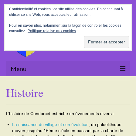
Rechercher
Confidentialité et cookies : ce site utilise des cookies. En continuant à
:
utiliser ce site Web, vous acceptez leur utilisation.
Pour en savoir plus, notamment sur la façon de contrôler les cookies,
consultez :
Politique relative aux cookies
Menu
Accueil
Histoire
La Mairie
Le village
L’histoire de Condorcet est riche en événements divers :
Tourisme
La naissance du village et son évolution
, du paléolithique
moyen jusqu’au 16ème siècle en passant par la charte de
Actualités