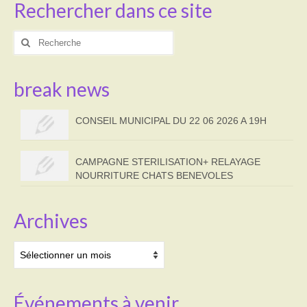
Rechercher dans ce site
Transport
Rechercher
:
Cimetière
break news
Culte
Correspondants de presse
CONSEIL MUNICIPAL DU 22 06 2026 A 19H
LE BRULAGE DES VEGETAUX
CAMPAGNE STERILISATION+ RELAYAGE
DECHETS VERTS
NOURRITURE CHATS BENEVOLES
Archives
Archives
Événements à venir