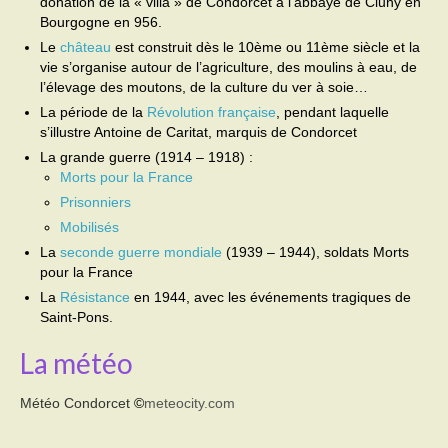
donation de la « villa » de Condorcet à l’abbaye de Cluny en
Bourgogne en 956.
Activités
Le
château
est construit dès le 10ème ou 11ème siècle et la
vie s’organise autour de l’agriculture, des moulins à eau, de
Poésie
l’élevage des moutons, de la culture du ver à soie…
La période de la
Révolution française
, pendant laquelle
Contact
s’illustre Antoine de Caritat, marquis de Condorcet
La grande guerre (1914 – 1918) :
Heures d’ouverture
Morts pour la France
Démarches administratives
Prisonniers
Mobilisés
CONSEILLER NUMERIQUE
La
seconde guerre mondiale
(1939 – 1944), soldats Morts
pour la France
Infos utiles
La
Résistance
en 1944, avec les événements tragiques de
Saint-Pons.
Salle polyvalente
La météo
Service des eaux
Météo Condorcet
©
meteocity.com
L’école
Environnement