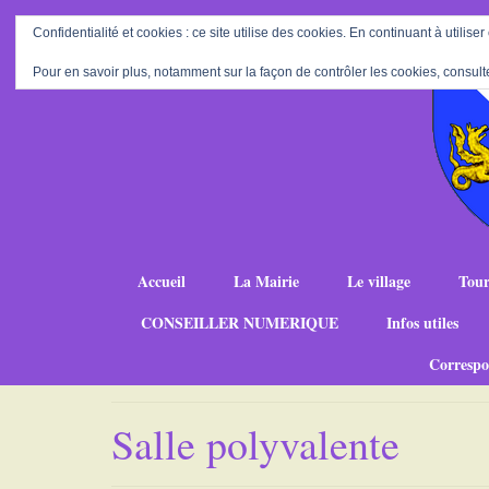
Confidentialité et cookies : ce site utilise des cookies. En continuant à utiliser
Pour en savoir plus, notamment sur la façon de contrôler les cookies, consult
Accueil
La Mairie
Le village
Tour
CONSEILLER NUMERIQUE
Infos utiles
Correspo
Salle polyvalente