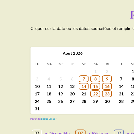
Cliquer sur la date ou les dates souhaitées et remplir l
Août
2026
LU
MA
ME
JE
VE
SA
DI
LU
M
1
2
1
3
4
5
6
7
8
9
7
8
10
11
12
13
14
15
16
14
1
17
18
19
20
21
22
23
21
2
24
25
26
27
28
29
30
28
2
31
Powered by
Booking Calendar
07
07
07
-
Disponible
-
Réservé
-
E