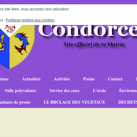
 ce site Web, vous acceptez leur utilisation.
ez :
Politique relative aux cookies
isme
Actualités
Activités
Poésie
Contact
Salle polyvalente
Service des eaux
L’école
Environn
ndants de presse
LE BRULAGE DES VEGETAUX
DECHET