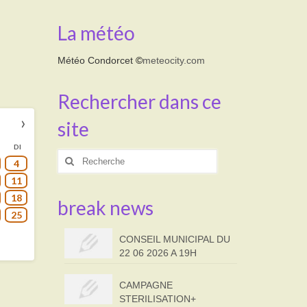
La météo
Météo Condorcet
©
meteocity.com
Rechercher dans ce
›
site
DI
Rechercher
4
:
11
18
break news
25
CONSEIL MUNICIPAL DU
22 06 2026 A 19H
CAMPAGNE
STERILISATION+