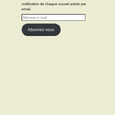
notification de chaque nouvel article par
email.
Adresse
e-
mail
Abonnez-vous