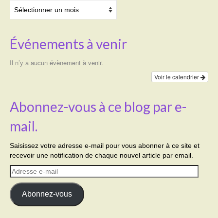
Archives
Transport
Cimetière
Événements à venir
Culte
Il n’y a aucun évènement à venir.
Voir le calendrier
Correspondants de presse
LE BRULAGE DES VEGETAUX
Abonnez-vous à ce blog par e-
DECHETS VERTS
mail.
Saisissez votre adresse e-mail pour vous abonner à ce site et
recevoir une notification de chaque nouvel article par email.
Adresse
e-
mail
Abonnez-vous