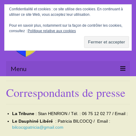
Rechercher
Confidentialité et cookies : ce site utilise des cookies. En continuant à
:
utiliser ce site Web, vous acceptez leur utilisation.
Pour en savoir plus, notamment sur la façon de contrôler les cookies,
consultez :
Politique relative aux cookies
Menu
Accueil
Correspondants de presse
La Mairie
Le village
La Tribune
: Stan HENRION / Tél. : 06 75 12 02 77 / Email :
Le Dauphiné Libéré
: Patricia BILCOCQ / Email :
Tourisme
bilcocqpatricia@gmail.com
Actualités