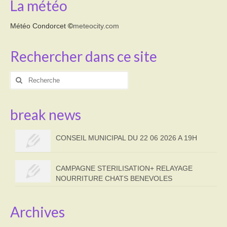
La météo
Activités
Météo Condorcet
©
meteocity.com
Poésie
Rechercher dans ce site
Contact
Rechercher
Heures d’ouverture
:
Démarches administratives
break news
CONSEILLER NUMERIQUE
CONSEIL MUNICIPAL DU 22 06 2026 A 19H
Infos utiles
Salle polyvalente
CAMPAGNE STERILISATION+ RELAYAGE
NOURRITURE CHATS BENEVOLES
Service des eaux
L’école
Archives
Environnement