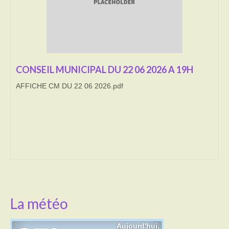
Transport
Cimetière
Culte
CONSEIL MUNICIPAL DU 22 06 2026 A 19H
Correspondants de presse
AFFICHE CM DU 22 06 2026.pdf
LE BRULAGE DES VEGETAUX
DECHETS VERTS
La météo