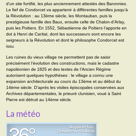
d’un site fortifié, les plus anciennement attestés des Baronnies.
Le fief de Condorcet va appartenir à différentes familles jusqu’à
Transport
la Révolution : au 13ème siècle, les Montauban, puis la
prestigieuse famille des Baux, ensuite celle de Chalon-d’Arlay,
Cimetière
puis les Poitiers. En 1552, Sébastienne de Poitiers l’apporte en
dot à Henri de Caritat, dont les successeurs sont encore les
Culte
seigneurs à la Révolution et dont le philosophe Condorcet est
issu.
Correspondants de presse
Les ruines du vieux village ne permettent pas de saisir
LE BRULAGE DES VEGETAUX
précisément l’évolution des constructions, mais le cadastre
napoléonien de 1825 et des textes de l’Ancien Régime
DECHETS VERTS
autorisent quelques hypothèses : le village a connu une
expansion architecturale au cours du 13ème et au début du
14ème siècle. D’après les visites épiscopales conservées aux
Archives départementales, le prieuré clunisien, voué à Saint
Pierre est détruit au 14ème siècle.
La météo