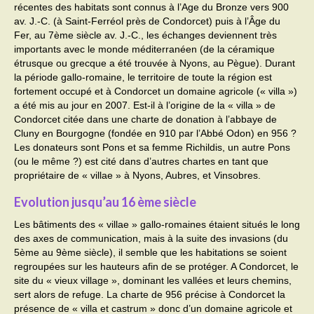
récentes des habitats sont connus à l’Age du Bronze vers 900
av. J.-C. (à Saint-Ferréol près de Condorcet) puis à l’Âge du
Activités
Fer, au 7ème siècle av. J.-C., les échanges deviennent très
importants avec le monde méditerranéen (de la céramique
Poésie
étrusque ou grecque a été trouvée à Nyons, au Pègue). Durant
la période gallo-romaine, le territoire de toute la région est
Contact
fortement occupé et à Condorcet un domaine agricole (« villa »)
a été mis au jour en 2007. Est-il à l’origine de la « villa » de
Heures d’ouverture
Condorcet citée dans une charte de donation à l’abbaye de
Cluny en Bourgogne (fondée en 910 par l’Abbé Odon) en 956 ?
Démarches administratives
Les donateurs sont Pons et sa femme Richildis, un autre Pons
(ou le même ?) est cité dans d’autres chartes en tant que
CONSEILLER NUMERIQUE
propriétaire de « villae » à Nyons, Aubres, et Vinsobres.
Infos utiles
Evolution jusqu’au 16 ème siècle
Les bâtiments des « villae » gallo-romaines étaient situés le long
Salle polyvalente
des axes de communication, mais à la suite des invasions (du
5ème au 9ème siècle), il semble que les habitations se soient
Service des eaux
regroupées sur les hauteurs afin de se protéger. A Condorcet, le
site du « vieux village », dominant les vallées et leurs chemins,
L’école
sert alors de refuge. La charte de 956 précise à Condorcet la
présence de « villa et castrum » donc d’un domaine agricole et
Environnement