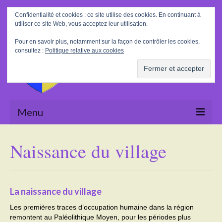
Rechercher
Confidentialité et cookies : ce site utilise des cookies. En continuant à
:
utiliser ce site Web, vous acceptez leur utilisation.
Pour en savoir plus, notamment sur la façon de contrôler les cookies,
consultez :
Politique relative aux cookies
Menu
Accueil
Naissance du village
La Mairie
Le village
La naissance du village
Tourisme
Les premières traces d’occupation humaine dans la région
remontent au Paléolithique Moyen, pour les périodes plus
Actualités