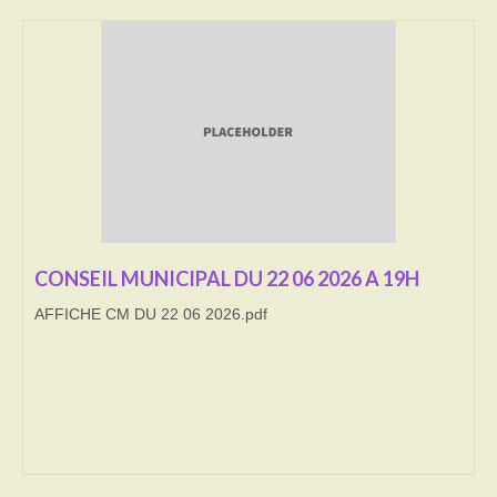
Transport
Cimetière
Culte
Correspondants de presse
LE BRULAGE DES VEGETAUX
DECHETS VERTS
CONSEIL MUNICIPAL DU 22 06 2026 A 19H
AFFICHE CM DU 22 06 2026.pdf