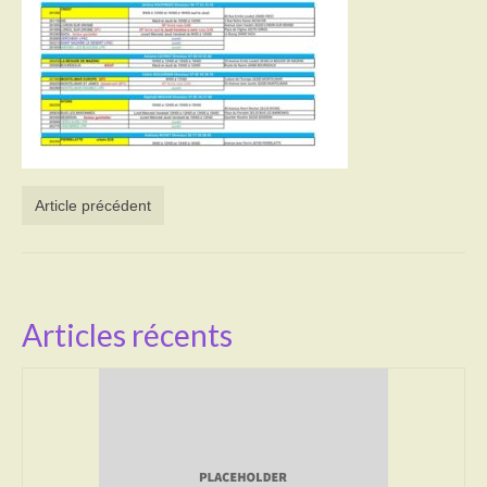
Activités
Poésie
Contact
Heures d’ouverture
Article précédent
Démarches administratives
CONSEILLER NUMERIQUE
Infos utiles
Articles récents
Salle polyvalente
Service des eaux
L’école
Environnement