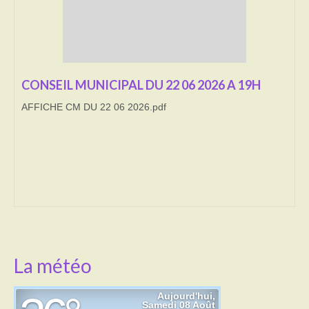
Transport
Cimetière
CONSEIL MUNICIPAL DU 22 06 2026 A 19H
Culte
AFFICHE CM DU 22 06 2026.pdf
Correspondants de presse
LE BRULAGE DES VEGETAUX
DECHETS VERTS
La météo