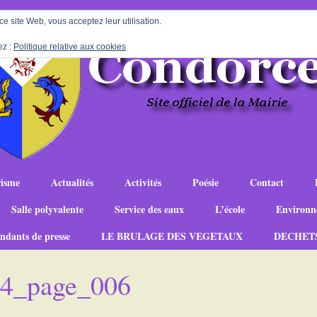
 ce site Web, vous acceptez leur utilisation.
ez :
Politique relative aux cookies
isme
Actualités
Activités
Poésie
Contact
Salle polyvalente
Service des eaux
L’école
Environn
ndants de presse
LE BRULAGE DES VEGETAUX
DECHET
-14_page_006