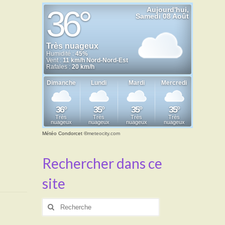
Météo Condorcet
©
meteocity.com
Rechercher dans ce
site
Rechercher
: