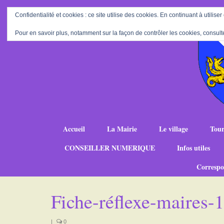
Confidentialité et cookies : ce site utilise des cookies. En continuant à utiliser
Pour en savoir plus, notamment sur la façon de contrôler les cookies, consult
Accueil
La Mairie
Le village
Tour
CONSEILLER NUMERIQUE
Infos utiles
Correspo
Fiche-réflexe-maires
|
0