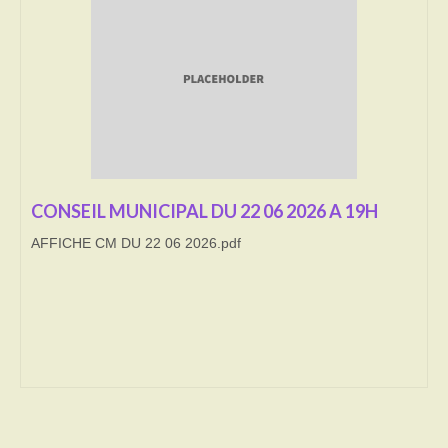
Transport
Cimetière
Culte
Correspondants de presse
LE BRULAGE DES VEGETAUX
CONSEIL MUNICIPAL DU 22 06 2026 A 19H
AFFICHE CM DU 22 06 2026.pdf
DECHETS VERTS