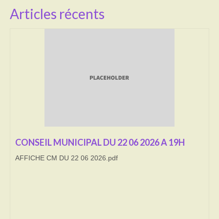
Articles récents
Transport
Cimetière
Culte
Correspondants de presse
LE BRULAGE DES VEGETAUX
DECHETS VERTS
CONSEIL MUNICIPAL DU 22 06 2026 A 19H
AFFICHE CM DU 22 06 2026.pdf