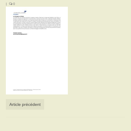
|
0
Activités
Poésie
Contact
Heures d’ouverture
Démarches administratives
CONSEILLER NUMERIQUE
Infos utiles
Salle polyvalente
Article précédent
Service des eaux
L’école
Environnement