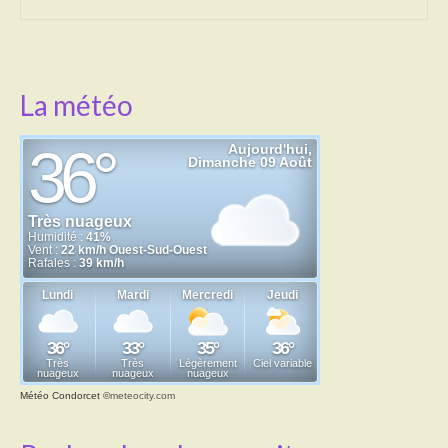
La météo
Météo Condorcet
©
meteocity.com