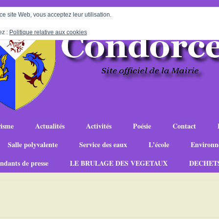
 ce site Web, vous acceptez leur utilisation.
ez :
Politique relative aux cookies
isme
Actualités
Activités
Poésie
Contact
Salle polyvalente
Service des eaux
L’école
Environn
ndants de presse
LE BRULAGE DES VEGETAUX
DECHET