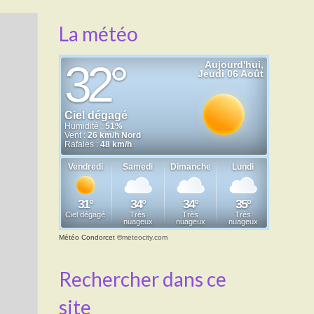
La météo
Météo Condorcet
©
meteocity.com
Rechercher dans ce
site