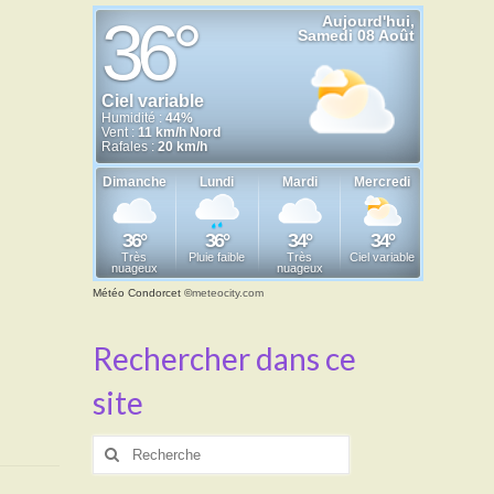
Météo Condorcet
©
meteocity.com
Rechercher dans ce
site
Rechercher
: