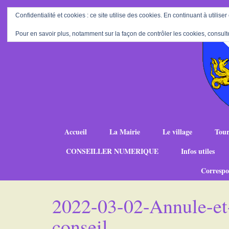
Confidentialité et cookies : ce site utilise des cookies. En continuant à utiliser
Pour en savoir plus, notamment sur la façon de contrôler les cookies, consult
Accueil
La Mairie
Le village
Tour
CONSEILLER NUMERIQUE
Infos utiles
Correspo
2022-03-02-Annule-et
conseil