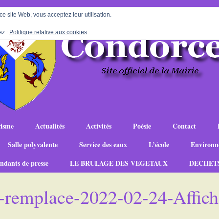
 ce site Web, vous acceptez leur utilisation.
ez :
Politique relative aux cookies
isme
Actualités
Activités
Poésie
Contact
Salle polyvalente
Service des eaux
L’école
Environn
ndants de presse
LE BRULAGE DES VEGETAUX
DECHET
-remplace-2022-02-24-Affich