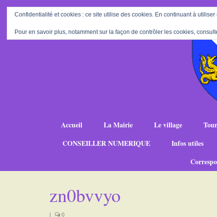
Confidentialité et cookies : ce site utilise des cookies. En continuant à utiliser
Pour en savoir plus, notamment sur la façon de contrôler les cookies, consult
Accueil
La Mairie
Le village
Tour
CONSEILLER NUMERIQUE
Infos utiles
Correspo
zn0bvvyo
|
0