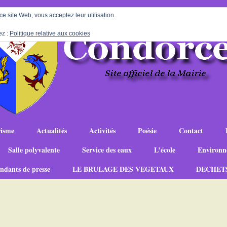
 ce site Web, vous acceptez leur utilisation.
ez :
Politique relative aux cookies
isme
Actualités
Activités
Poésie
Contact
Salle polyvalente
Service des eaux
L’école
Environn
ndants de presse
LE BRULAGE DES VEGETAUX
DECHET