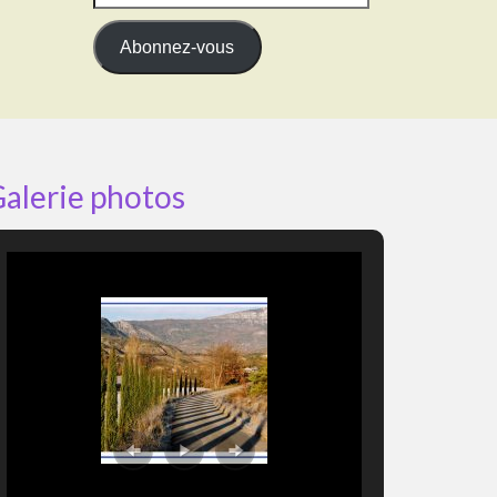
e-
mail
Abonnez-vous
alerie photos