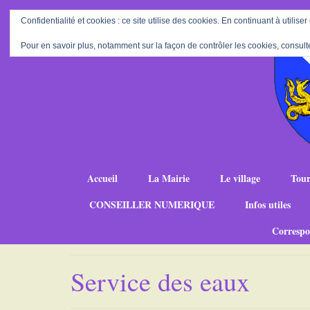
Confidentialité et cookies : ce site utilise des cookies. En continuant à utiliser
Pour en savoir plus, notamment sur la façon de contrôler les cookies, consult
Accueil
La Mairie
Le village
Tour
CONSEILLER NUMERIQUE
Infos utiles
Correspo
Service des eaux