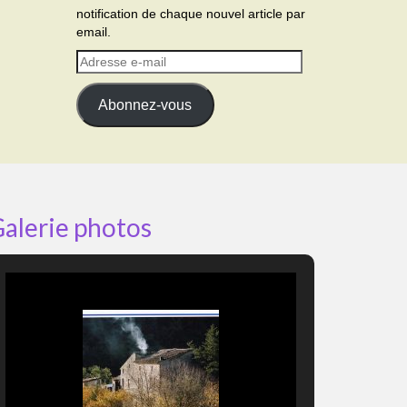
notification de chaque nouvel article par
email.
Adresse
e-
mail
Abonnez-vous
alerie photos