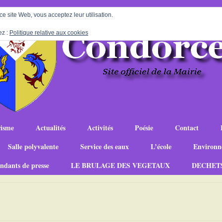
 ce site Web, vous acceptez leur utilisation.
ez :
Politique relative aux cookies
isme
Actualités
Activités
Poésie
Contact
Salle polyvalente
Service des eaux
L’école
Environn
ndants de presse
LE BRULAGE DES VEGETAUX
DECHET