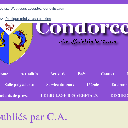
 ce site Web, vous acceptez leur utilisation.
ez :
Politique relative aux cookies
isme
Actualités
Activités
Poésie
Contact
Salle polyvalente
Service des eaux
L’école
Environn
ndants de presse
LE BRULAGE DES VEGETAUX
DECHET
publiés par C.A.