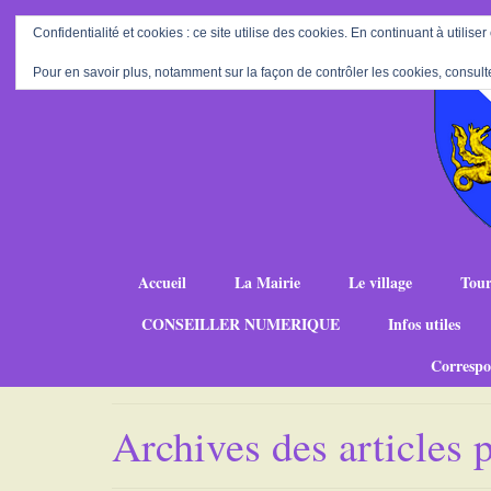
Confidentialité et cookies : ce site utilise des cookies. En continuant à utiliser
Pour en savoir plus, notamment sur la façon de contrôler les cookies, consult
Accueil
La Mairie
Le village
Tour
CONSEILLER NUMERIQUE
Infos utiles
Correspo
Archives des articles 