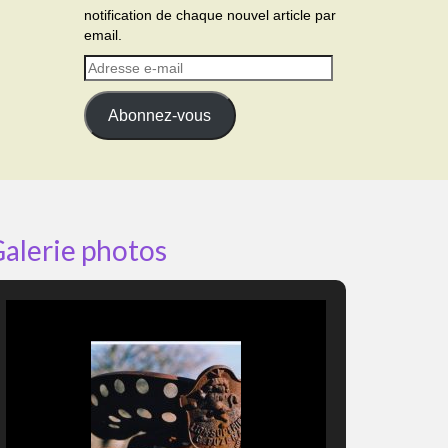
notification de chaque nouvel article par
email.
Adresse
e-
mail
Abonnez-vous
alerie photos