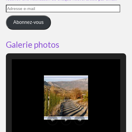
Adresse
e-
mail
Abonnez-vous
Galerie photos