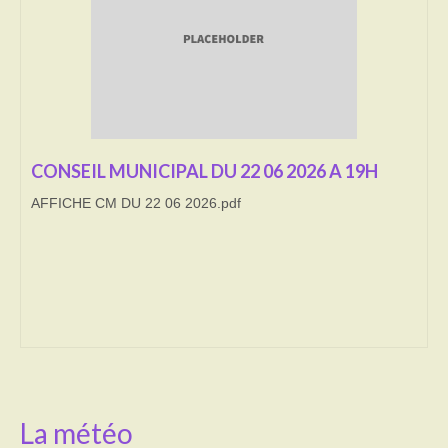
Transport
Cimetière
Culte
Correspondants de presse
CONSEIL MUNICIPAL DU 22 06 2026 A 19H
AFFICHE CM DU 22 06 2026.pdf
LE BRULAGE DES VEGETAUX
DECHETS VERTS
La météo