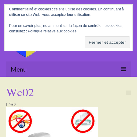
Rechercher
Confidentialité et cookies : ce site utilise des cookies. En continuant à
:
utiliser ce site Web, vous acceptez leur utilisation.
Pour en savoir plus, notamment sur la façon de contrôler les cookies,
consultez :
Politique relative aux cookies
Menu
Accueil
Wc02
La Mairie
|
0
Le village
Tourisme
Actualités