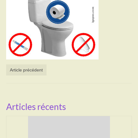
Activités
Poésie
Contact
Heures d’ouverture
Démarches administratives
Article précédent
CONSEILLER NUMERIQUE
Infos utiles
Salle polyvalente
Articles récents
Service des eaux
L’école
Environnement