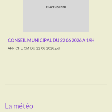
Transport
Cimetière
Culte
CONSEIL MUNICIPAL DU 22 06 2026 A 19H
Correspondants de presse
AFFICHE CM DU 22 06 2026.pdf
LE BRULAGE DES VEGETAUX
DECHETS VERTS
La météo