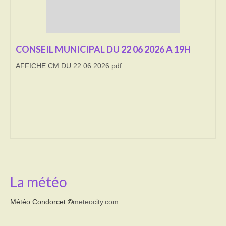
Transport
Cimetière
CONSEIL MUNICIPAL DU 22 06 2026 A 19H
Culte
AFFICHE CM DU 22 06 2026.pdf
Correspondants de presse
LE BRULAGE DES VEGETAUX
DECHETS VERTS
La météo
Météo Condorcet
©
meteocity.com