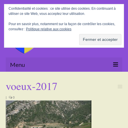
Rechercher
Confidentialité et cookies : ce site utilise des cookies. En continuant à
:
utiliser ce site Web, vous acceptez leur utilisation.
Pour en savoir plus, notamment sur la façon de contrôler les cookies,
consultez :
Politique relative aux cookies
Menu
Accueil
voeux-2017
La Mairie
|
0
Le village
Tourisme
Actualités