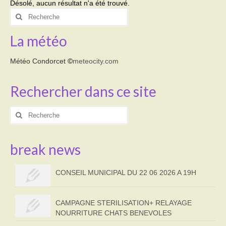
Désolé, aucun résultat n'a été trouvé.
Rechercher
Activités
:
La météo
Poésie
Contact
Météo Condorcet
©
meteocity.com
Heures d’ouverture
Rechercher dans ce site
Démarches administratives
Rechercher
:
CONSEILLER NUMERIQUE
Infos utiles
break news
Salle polyvalente
CONSEIL MUNICIPAL DU 22 06 2026 A 19H
Service des eaux
CAMPAGNE STERILISATION+ RELAYAGE
L’école
NOURRITURE CHATS BENEVOLES
Environnement