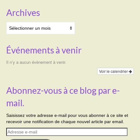
Archives
Transport
Archives
Cimetière
Culte
Événements à venir
Correspondants de presse
Il n’y a aucun évènement à venir.
LE BRULAGE DES VEGETAUX
Voir le calendrier
DECHETS VERTS
Abonnez-vous à ce blog par e-
mail.
Saisissez votre adresse e-mail pour vous abonner à ce site et
recevoir une notification de chaque nouvel article par email.
Adresse
e-