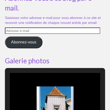
mail.
Saisissez votre adresse e-mail pour vous abonner à ce site et
recevoir une notification de chaque nouvel article par email.
Adresse
e-
mail
Abonnez-vous
Galerie photos