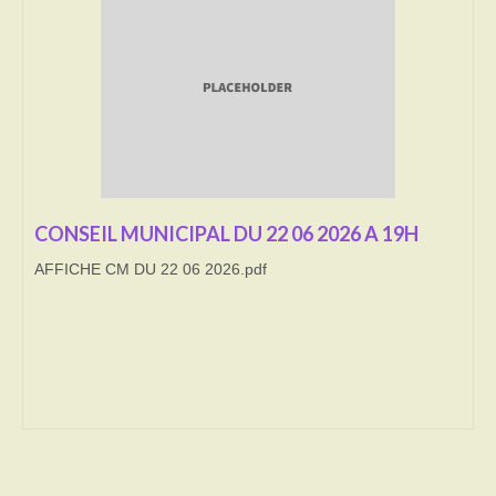
Transport
Cimetière
Culte
Correspondants de presse
LE BRULAGE DES VEGETAUX
CONSEIL MUNICIPAL DU 22 06 2026 A 19H
AFFICHE CM DU 22 06 2026.pdf
DECHETS VERTS