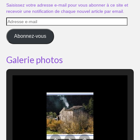
Saisissez votre adresse e-mail pour vous abonner à ce site et
recevoir une notification de chaque nouvel article par email.
Adresse
e-
mail
Abonnez-vous
Galerie photos