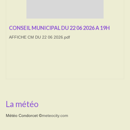
Transport
Cimetière
CONSEIL MUNICIPAL DU 22 06 2026 A 19H
Culte
AFFICHE CM DU 22 06 2026.pdf
Correspondants de presse
LE BRULAGE DES VEGETAUX
DECHETS VERTS
La météo
Météo Condorcet
©
meteocity.com