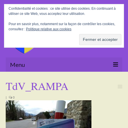
Rechercher
Confidentialité et cookies : ce site utilise des cookies. En continuant à
:
utiliser ce site Web, vous acceptez leur utilisation.
Pour en savoir plus, notamment sur la façon de contrôler les cookies,
consultez :
Politique relative aux cookies
Menu
Accueil
TdV_RAMPA
La Mairie
|
0
Le village
Tourisme
Actualités