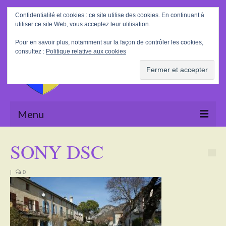
Rechercher
Confidentialité et cookies : ce site utilise des cookies. En continuant à
:
utiliser ce site Web, vous acceptez leur utilisation.
Pour en savoir plus, notamment sur la façon de contrôler les cookies,
consultez :
Politique relative aux cookies
Menu
Accueil
SONY DSC
La Mairie
|
0
Le village
Tourisme
Actualités