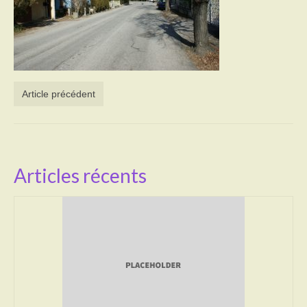
Activités
Poésie
Contact
Article précédent
Heures d’ouverture
Démarches administratives
CONSEILLER NUMERIQUE
Articles récents
Infos utiles
Salle polyvalente
Service des eaux
L’école
Environnement