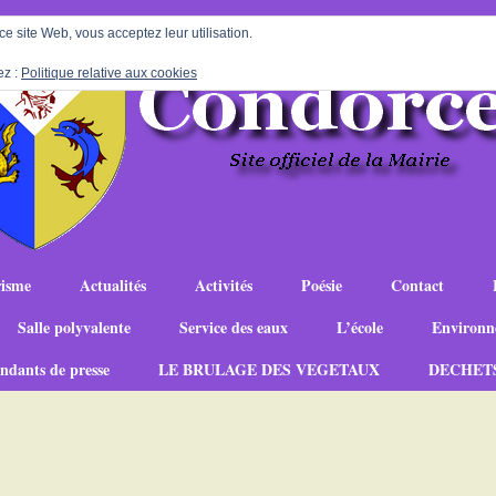
 ce site Web, vous acceptez leur utilisation.
ez :
Politique relative aux cookies
isme
Actualités
Activités
Poésie
Contact
Salle polyvalente
Service des eaux
L’école
Environn
ndants de presse
LE BRULAGE DES VEGETAUX
DECHET