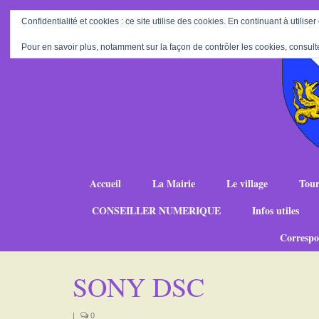
Confidentialité et cookies : ce site utilise des cookies. En continuant à utiliser
Pour en savoir plus, notamment sur la façon de contrôler les cookies, consult
Accueil
La Mairie
Le village
Tour
CONSEILLER NUMERIQUE
Infos utiles
Correspo
SONY DSC
|
0