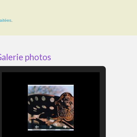
aitées
.
alerie photos