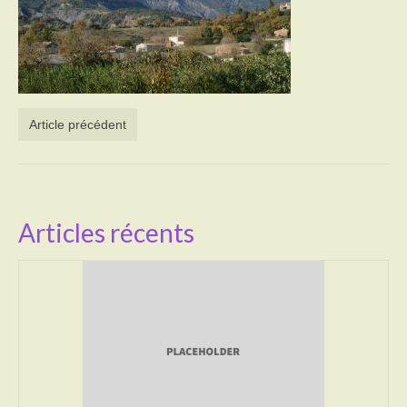
Activités
Poésie
Contact
Article précédent
Heures d’ouverture
Démarches administratives
CONSEILLER NUMERIQUE
Articles récents
Infos utiles
Salle polyvalente
Service des eaux
L’école
Environnement