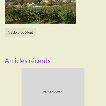
Activités
Poésie
Contact
Article précédent
Heures d’ouverture
Démarches administratives
CONSEILLER NUMERIQUE
Articles récents
Infos utiles
Salle polyvalente
Service des eaux
L’école
Environnement