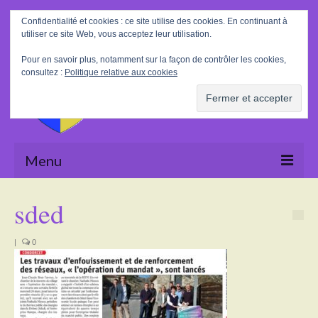
Rechercher
Confidentialité et cookies : ce site utilise des cookies. En continuant à
:
utiliser ce site Web, vous acceptez leur utilisation.
Pour en savoir plus, notamment sur la façon de contrôler les cookies,
consultez :
Politique relative aux cookies
Menu
Accueil
sded
La Mairie
|
0
Le village
Tourisme
Actualités