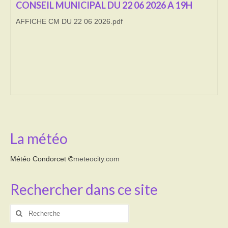
CONSEIL MUNICIPAL DU 22 06 2026 A 19H
Transport
AFFICHE CM DU 22 06 2026.pdf
Cimetière
Culte
Correspondants de presse
LE BRULAGE DES VEGETAUX
DECHETS VERTS
La météo
Météo Condorcet
©
meteocity.com
Rechercher dans ce site
Rechercher
: