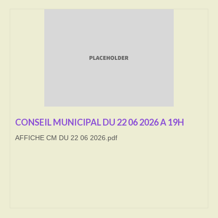
Transport
Cimetière
Culte
Correspondants de presse
LE BRULAGE DES VEGETAUX
DECHETS VERTS
CONSEIL MUNICIPAL DU 22 06 2026 A 19H
AFFICHE CM DU 22 06 2026.pdf