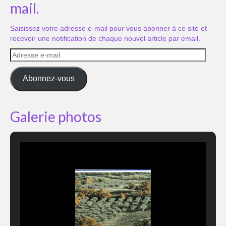
mail.
Saisissez votre adresse e-mail pour vous abonner à ce site et
recevoir une notification de chaque nouvel article par email.
Adresse
e-
mail
Abonnez-vous
Galerie photos