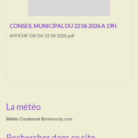
Transport
Cimetière
CONSEIL MUNICIPAL DU 22 06 2026 A 19H
AFFICHE CM DU 22 06 2026.pdf
Culte
Correspondants de presse
LE BRULAGE DES VEGETAUX
DECHETS VERTS
La météo
Météo Condorcet
©
meteocity.com
Rechercher dans ce site