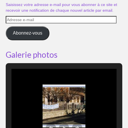
Saisissez votre adresse e-mail pour vous abonner à ce site et
recevoir une notification de chaque nouvel article par email.
Adresse
e-
mail
Abonnez-vous
Galerie photos