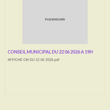
Transport
Cimetière
Culte
Correspondants de presse
LE BRULAGE DES VEGETAUX
CONSEIL MUNICIPAL DU 22 06 2026 A 19H
AFFICHE CM DU 22 06 2026.pdf
DECHETS VERTS