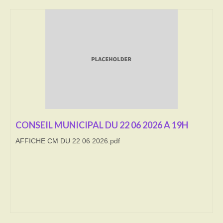
Transport
Cimetière
Culte
Correspondants de presse
LE BRULAGE DES VEGETAUX
DECHETS VERTS
CONSEIL MUNICIPAL DU 22 06 2026 A 19H
AFFICHE CM DU 22 06 2026.pdf