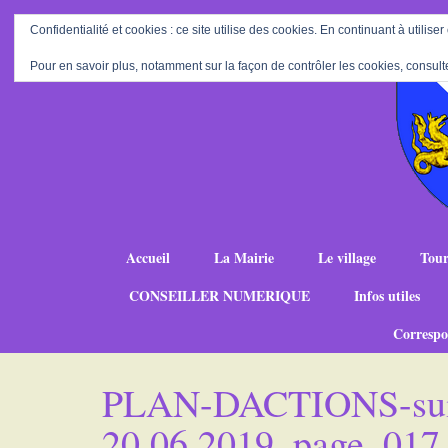
Confidentialité et cookies : ce site utilise des cookies. En continuant à utiliser
Pour en savoir plus, notamment sur la façon de contrôler les cookies, consult
Accueil
La Mairie
Le village
Tour
CONSEILLER NUMERIQUE
Infos utiles
Correspo
PLAN-DACTIONS-suit
20.06.2019_page_017