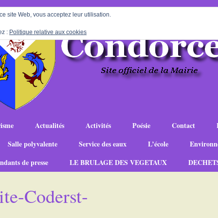
 ce site Web, vous acceptez leur utilisation.
ez :
Politique relative aux cookies
isme
Actualités
Activités
Poésie
Contact
Salle polyvalente
Service des eaux
L’école
Environn
ndants de presse
LE BRULAGE DES VEGETAUX
DECHET
e-Coderst-