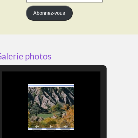
e-
mail
Abonnez-vous
alerie photos