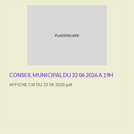
Transport
Cimetière
Culte
Correspondants de presse
LE BRULAGE DES VEGETAUX
DECHETS VERTS
CONSEIL MUNICIPAL DU 22 06 2026 A 19H
AFFICHE CM DU 22 06 2026.pdf