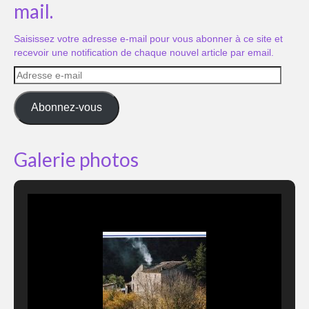
mail.
Saisissez votre adresse e-mail pour vous abonner à ce site et
recevoir une notification de chaque nouvel article par email.
Adresse
e-
mail
Abonnez-vous
Galerie photos