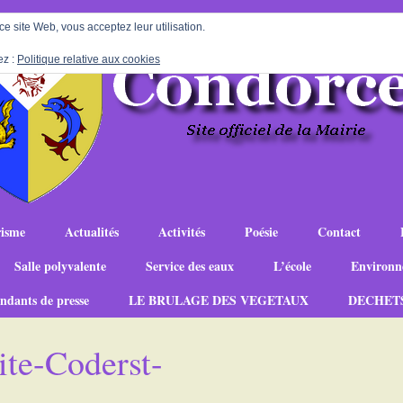
 ce site Web, vous acceptez leur utilisation.
ez :
Politique relative aux cookies
isme
Actualités
Activités
Poésie
Contact
Salle polyvalente
Service des eaux
L’école
Environn
ndants de presse
LE BRULAGE DES VEGETAUX
DECHET
e-Coderst-