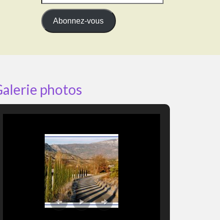
e-
mail
Abonnez-vous
alerie photos