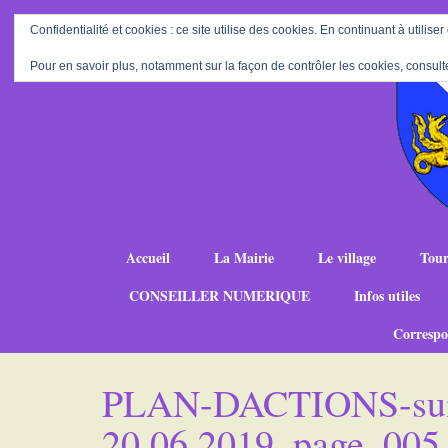
Confidentialité et cookies : ce site utilise des cookies. En continuant à utiliser
Pour en savoir plus, notamment sur la façon de contrôler les cookies, consult
Accueil
La Mairie
Le village
Tour
CONSEILLER NUMERIQUE
Infos utiles
Correspo
PLAN-DACTIONS-suit
20.06.2019_page_005