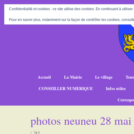
Confidentialité et cookies : ce site utilise des cookies. En continuant à utiliser
Pour en savoir plus, notamment sur la façon de contrôler les cookies, consult
Accueil
La Mairie
Le village
Tour
CONSEILLER NUMERIQUE
Infos utiles
Correspo
photos neuneu 28 mai
|
0