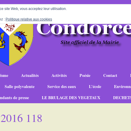
 ce site Web, vous acceptez leur utilisation.
ez :
Politique relative aux cookies
isme
Actualités
Activités
Poésie
Contact
Salle polyvalente
Service des eaux
L’école
Environn
ndants de presse
LE BRULAGE DES VEGETAUX
DECHET
 2016 118