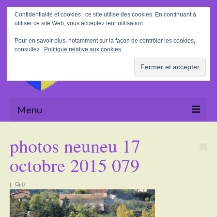
Rechercher
Confidentialité et cookies : ce site utilise des cookies. En continuant à
:
utiliser ce site Web, vous acceptez leur utilisation.
Pour en savoir plus, notamment sur la façon de contrôler les cookies,
consultez :
Politique relative aux cookies
Menu
Accueil
photos neuneu 17
La Mairie
octobre 2015 079
Le village
|
0
Tourisme
Actualités