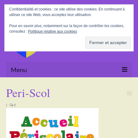
Rechercher
Confidentialité et cookies : ce site utilise des cookies. En continuant à
:
utiliser ce site Web, vous acceptez leur utilisation.
Pour en savoir plus, notamment sur la façon de contrôler les cookies,
consultez :
Politique relative aux cookies
Menu
Accueil
Peri-Scol
La Mairie
|
0
Le village
Tourisme
Actualités