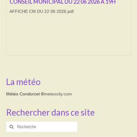
CONSEIL MUNICIPAL DU 22 06 2026 A 19H
AFFICHE CM DU 22 06 2026.pdf
Transport
Cimetière
Culte
Correspondants de presse
LE BRULAGE DES VEGETAUX
DECHETS VERTS
La météo
Météo Condorcet
©
meteocity.com
Rechercher dans ce site
Rechercher
: