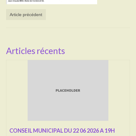
Activités
Article précédent
Poésie
Contact
Articles récents
Heures d’ouverture
Démarches administratives
CONSEILLER NUMERIQUE
Infos utiles
Salle polyvalente
Service des eaux
L’école
CONSEIL MUNICIPAL DU 22 06 2026 A 19H
Environnement