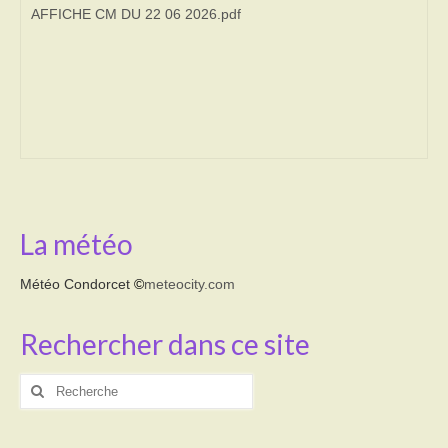
AFFICHE CM DU 22 06 2026.pdf
Transport
Cimetière
Culte
Correspondants de presse
LE BRULAGE DES VEGETAUX
La météo
DECHETS VERTS
Météo Condorcet
©
meteocity.com
Rechercher dans ce site
Rechercher
: