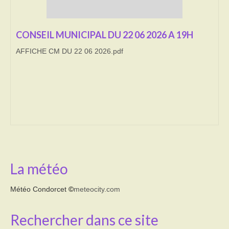
Transport
CONSEIL MUNICIPAL DU 22 06 2026 A 19H
Cimetière
AFFICHE CM DU 22 06 2026.pdf
Culte
Correspondants de presse
LE BRULAGE DES VEGETAUX
DECHETS VERTS
La météo
Météo Condorcet
©
meteocity.com
Rechercher dans ce site