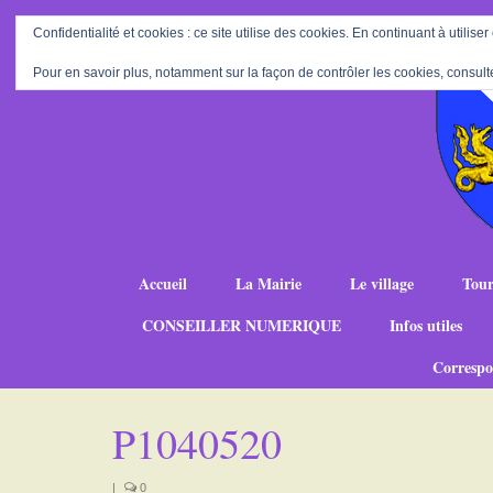
Confidentialité et cookies : ce site utilise des cookies. En continuant à utiliser
Pour en savoir plus, notamment sur la façon de contrôler les cookies, consult
Accueil
La Mairie
Le village
Tour
CONSEILLER NUMERIQUE
Infos utiles
Correspo
P1040520
|
0