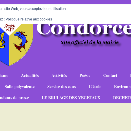
 ce site Web, vous acceptez leur utilisation.
ez :
Politique relative aux cookies
isme
Actualités
Activités
Poésie
Contact
Salle polyvalente
Service des eaux
L’école
Environn
ndants de presse
LE BRULAGE DES VEGETAUX
DECHET