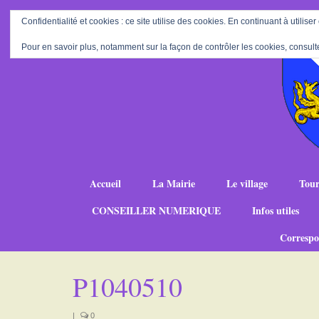
Confidentialité et cookies : ce site utilise des cookies. En continuant à utiliser
Pour en savoir plus, notamment sur la façon de contrôler les cookies, consult
Accueil
La Mairie
Le village
Tour
CONSEILLER NUMERIQUE
Infos utiles
Correspo
P1040510
|
0