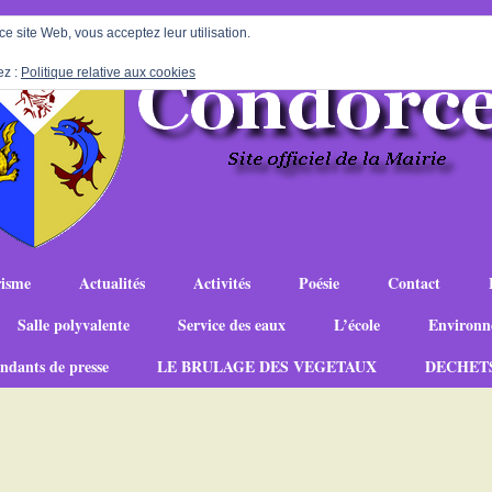
 ce site Web, vous acceptez leur utilisation.
ez :
Politique relative aux cookies
isme
Actualités
Activités
Poésie
Contact
Salle polyvalente
Service des eaux
L’école
Environn
ndants de presse
LE BRULAGE DES VEGETAUX
DECHET