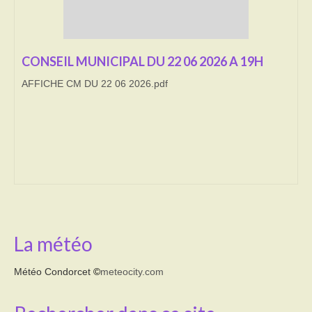
Transport
Cimetière
CONSEIL MUNICIPAL DU 22 06 2026 A 19H
AFFICHE CM DU 22 06 2026.pdf
Culte
Correspondants de presse
LE BRULAGE DES VEGETAUX
DECHETS VERTS
La météo
Météo Condorcet
©
meteocity.com