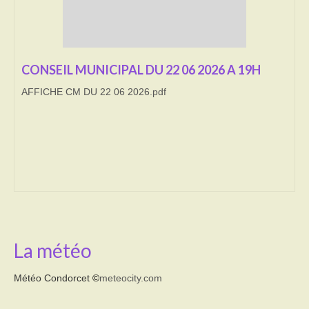
Transport
Cimetière
CONSEIL MUNICIPAL DU 22 06 2026 A 19H
Culte
AFFICHE CM DU 22 06 2026.pdf
Correspondants de presse
LE BRULAGE DES VEGETAUX
DECHETS VERTS
La météo
Météo Condorcet
©
meteocity.com